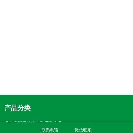
产品分类
温室高通量植物表型系列产品
盆载植物表型采集分析系统
联系电话
微信联系