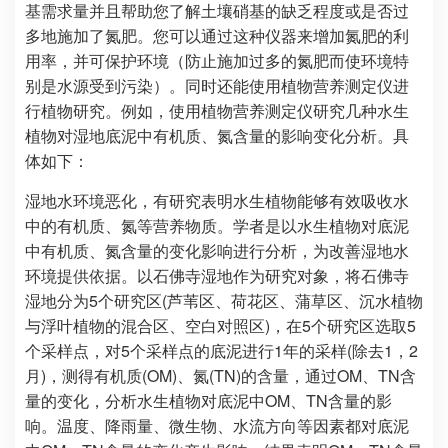
基需求量并且帮助您了解土壤硝基的缺乏程度或是否过
多地施加了氮肥。您可以通过这种仪器来增加氮肥的利
用率，并可保护环境（防止施加过多的氮肥而使环境特
别是水源受到污染）。同时还能使用植物营养测定仪进
行植物研究。例如，使用植物营养测定仪研究几种水生
植物对湿地底泥中有机质、氮含量的影响变化分析。具
体如下：
湿地水环境恶化，有研究表明水生植物能够有效吸收水
中的有机质、氮等营养物质。学者是以水生植物对底泥
中有机质、氮含量的变化影响进行分析，为改善湿地水
环境提供依据。以石佛寺湿地作为研究对象，将石佛寺
湿地分为5个研究区(芦苇区、荷花区、蒲草区、沉水植物
与浮叶植物的混合区、空白对照区)，在5个研究区选取5
个采样点，对5个采样点的底泥进行1年的采样(除去1，2
月)，测得有机质(OM)、氮(TN)的含量，通过OM、TN含
量的变化，分析水生植物对底泥中OM、TN含量的影
响。温度、降雨量、微生物、水流方向等因素都对底泥