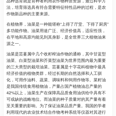
品种选育就是育种者利用农作物种质资源，通过科学方
法，培育筛选具有符合需要特征特性品种的过程，是农
作物新品种的主要来源。
在植物界，油菜是一种能堪称“上得了厅堂、下得了厨房”
多功能作物。油菜用途广泛、经济价值高，适应性强，
在平地和高原均能见到其身影，是全世界三大植物油来
源之一。
油菜是芸薹属中几个收籽榨油作物的通称，其中甘蓝型
油菜、白菜型油菜和芥菜型油菜为世界范围内最为重要
的三大类型的栽培油菜。芸薹属是十字花科植物中最具
经济价值的植物类群，经过长期的自然选择和人工驯
化，可用作油料、蔬菜、调味料和饲用作物等。菜籽油
是我国传统食用植物油，产量占国产植物油总产量的
42%以上，油菜生产在保障高品质食用油供给中具有不
可或缺的战略地位。而油菜的种子质量对的其产量有着
至关重要的影响。为了保证油菜品质产量。我国的学者
利用现代的农业技术结合作物考种系统等仪器对其进行