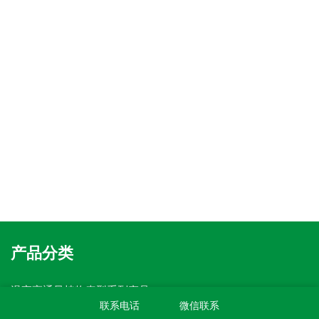
产品分类
温室高通量植物表型系列产品
盆载植物表型采集分析系统
联系电话
微信联系
无人机农业监测及表型解析系统