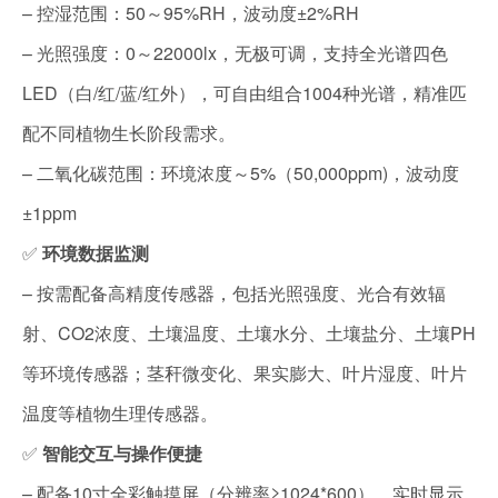
– 控湿范围：50～95%RH，波动度±2%RH
– 光照强度：0～22000lx，无极可调，支持全光谱四色
LED（白/红/蓝/红外），可自由组合100
4
种光谱，精准匹
配不同植物生长阶段需求。
– 二氧化碳范围：环境浓度～5%（50,000ppm)，波动度
±1ppm
✅
环境数据监测
– 按需配备高精度传感器，包括光照强度、光合有效辐
射、CO
2
浓度、土壤温度、土壤水分、土壤盐分、土壤PH
等环境传感器；茎秆微变化、果实膨大、叶片湿度、叶片
温度等植物生理传感器。
✅
智能交互与操作便捷
– 配备10寸全彩触摸屏（分辨率≥1024*600），实时显示