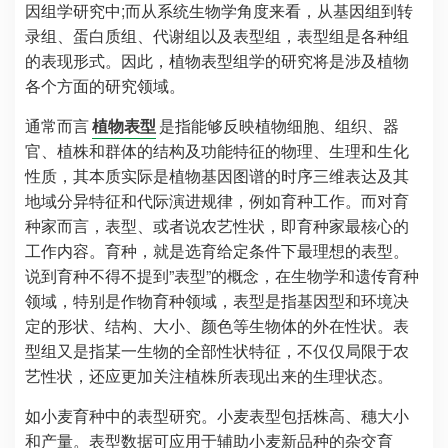
因组学研究中;而从系统生物学角度来看，从基因组到转
录组、蛋白质组、代谢组以及表型组，表型组是各种组
的表现形式。因此，植物表型组学的研究将是涉及植物
各个方面的研究领域。
通常而言
植物表型
是指能够反映植物细胞、组织、器
官、植株和群体的结构及功能特征的物理、生理和生化
性质，其本质实际是植物基因图谱的时序三维表达及其
地域分异特征和代际演进规律，例如育种工作。而对育
种家而言，表型、或者说农艺性状，即育种家最核心的
工作内容。育种，就是选育给定条件下最理想的表型。
说到育种不得不提到”表型”的概念，在生物学和遗传育种
领域，特别是作物育种领域，表型是指基因型和环境决
定的形状、结构、大小、颜色等生物体的外在性状。表
型组又是指某一生物的全部性状特征，不仅仅局限于农
艺性状，还应更加关注植株所表现出来的生理状态。
如小麦育种中的表型研究。小麦表型包括株高、穗大小
和产量。表型数据可应用于辅助小麦新品种的杂交育