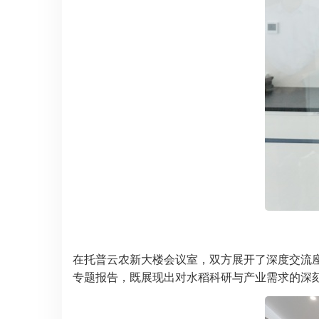
在托普云农新大楼会议室，双方展开了深度交流
专题报告，既展现出对水稻科研与产业需求的深