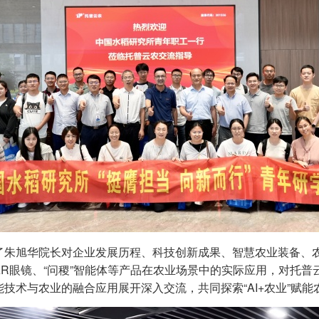
了朱旭华院长对企业发展历程、科技创新成果、智慧农业装备、
R眼镜、“问稷”智能体等产品在农业场景中的实际应用，对托
技术与农业的融合应用展开深入交流，共同探索“AI+农业”赋能