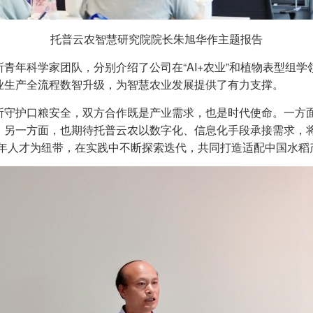
托普云农智慧研究院院长朱旭华作主题报告
青年科学家团队，分别介绍了公司在“AI+农业”和植物表型组
业生产全流程数智升级，为智慧农业发展提供了有力支撑。
所守护口粮安全，双方合作既是产业需求，也是时代使命。一方
；另一方面，也期待托普云农以数字化、信息化手段承接需求，
年人才为纽带，在实践中不断探索迭代，共同打造适配中国水稻