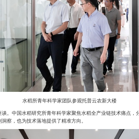
水稻所青年科学家团队参观托普云农新大楼
座谈。中国水稻研究所青年科学家聚焦水稻全产业链技术痛点，
刻洞察，也为技术落地提供了精准方向。