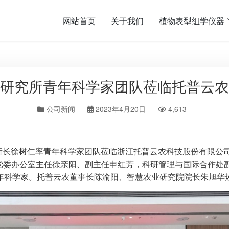
网站首页
关于我们
植物表型组学仪器
研究所青年科学家团队莅临托普云农
高通量植物表型采集分析平台
机农业监测及表型解析系统
公司新闻
2023年4月20日
4,613
车式高通量表型采集分析平台
式高通量表型采集分析平台
型高通量表型采集分析平台
副所长徐树仁率青年科学家团队莅临浙江托普云农科技股份有限公司
党委办公室主任徐亲阳、副主任申红芳，科研管理与国际合作处
式表型采集分析系统
青年科学家。托普云农董事长陈渝阳、智慧农业研究院院长朱旭华
式高通量表型采集分析平台
固定式植物表型监测系统