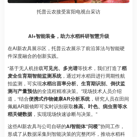
托普云农接受富阳电视台采访
AI+智能装备，助力水稻科研智慧升级
在AI新农具展示区，托普云农展示了前沿算法与智能硬
件深度融合的创新实践。
“基于无人机挂载
可见光、多光谱
等技术，我们打造了
稻
麦全生育期智能监测系统
，通过对水稻田进行周期性航
拍监测，可实现
水稻出苗率分析、生育期识别、倒伏监
测与产量预估
的全流程精准决策。”现场技术人员介绍
道，“结合
便携式作物健康AR分析系统
，研究人员在田间
佩戴AR眼镜即可实时识别获取
株高、叶色、病虫害等水
稻关键数据
，实现现场快速诊断与决策。”
这些AI新农具与公司自研的
AI智能体“问稷”
协同工作，
形成了从数据采集到智能决策的完整闭环，推动水稻科