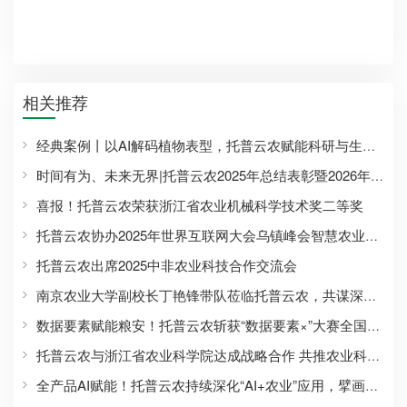
相关推荐
经典案例丨以AI解码植物表型，托普云农赋能科研与生产双场景实践
时间有为、未来无界|托普云农2025年总结表彰暨2026年会盛典圆满落幕
喜报！托普云农荣获浙江省农业机械科学技术奖二等奖
托普云农协办2025年世界互联网大会乌镇峰会智慧农业论坛并做主旨报告
托普云农出席2025中非农业科技合作交流会
南京农业大学副校长丁艳锋带队莅临托普云农，共谋深化战略合作
数据要素赋能粮安！托普云农斩获“数据要素×”大赛全国总决赛现代农业赛道一等奖
托普云农与浙江省农业科学院达成战略合作 共推农业科技高质量发展
全产品AI赋能！托普云农持续深化“AI+农业”应用，擘画智慧农业新蓝图