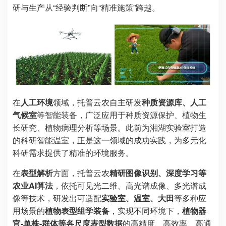
研与生产从“经验判断”向“精准施策”跨越。
在
人工环境
领域，托普云农自主研发
种质资源库、人工
气候室
等智能装备，广泛应用于种质资源保护、植物生
长研究、植物病理分析等场景。此前为湘湖实验室打造
的科研智能温室，正是这一领域的成功实践，为多元化
科研需求提供了精准的环境服务。
在
表型解析
方面，托普云农
精研图像识别、深度学习等
农业AI算法
，依托
可见光二维、高光谱成像、多光谱成
像
等技术
，
研发出可适配
实验室、温室、大田
等多种应
用场景的
植物表型组学装备
，实现不同环境下，
植物器
官-单株-群体等各尺度表型数据
的高精度、高效率、高通