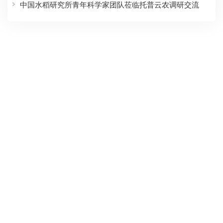
中国水稻研究所青年科学家团队莅临托普云农调研交流