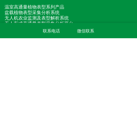
温室高通量植物表型系列产品
盆载植物表型采集分析系统
无人机农业监测及表型解析系统
无人车式高通量表型采集分析平台
龙门式高通量表型采集分析平台
联系电话
微信联系
多功能植物表型采集分析系统
滑轨型高通量表型采集分析平台
巡轨式表型采集分析系统
便携式高通量表型采集分析平台
田间固定式植物表型监测系统
原位根系表型采集分析系统
植物表型分析软件
灵稷作物健康AR分析系统
植物表型单品
关注我们