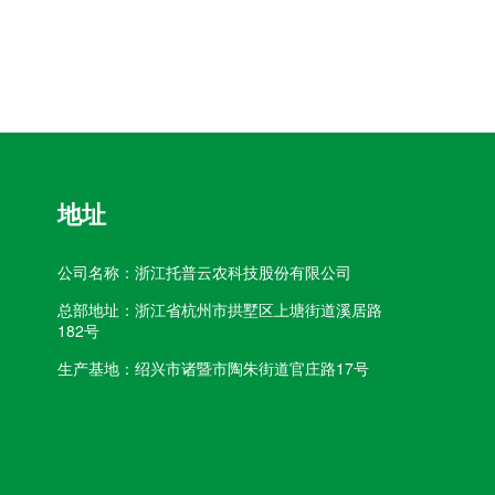
地址
公司名称：浙江托普云农科技股份有限公司
总部地址：浙江省杭州市拱墅区上塘街道溪居路
182号
生产基地：绍兴市诸暨市陶朱街道官庄路17号