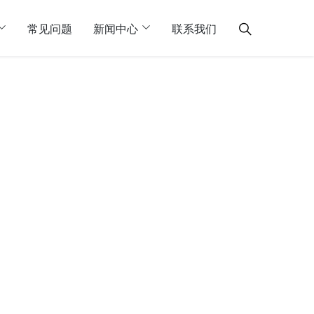
常见问题
新闻中心
联系我们
根系分析系统
叶面积测量仪
叶绿素测定仪
光合作用测定仪
作物表型检测系统
小麦/水稻亩穗数测量系统
麦穗/稻穗形态测量仪
玉米株型分析系统
作物表型数据采集仪