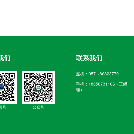
我们
联系我们
座机：0571-86823770
手机：18058731106（王经
理）
频号
公众号