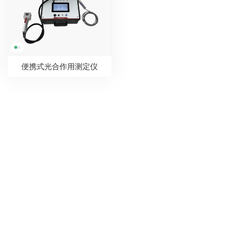
便携式光合作用测定仪