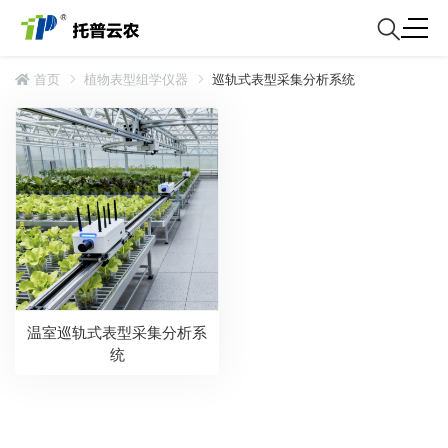
首页
植物表型组学仪器
巡轨式表型采集分析系统
温室巡轨式表型采集分析系
统