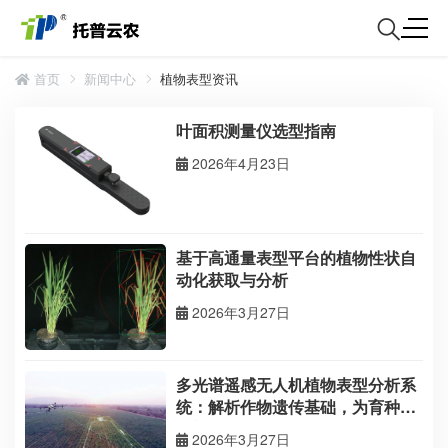
首页
新闻中心
植物表型资讯
叶面积测量仪选型指南
2026年4月23日
基于高通量表型平台的植物性状自
动化获取与分析
2026年3月27日
多光谱遥感无人机植物表型分析系
统：解析作物遗传基础，为育种提
供新靶点
2026年3月27日