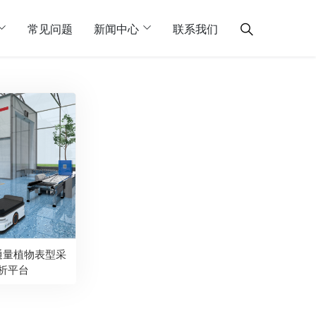
常见问题
新闻中心
联系我们
根系分析系统
叶面积测量仪
叶绿素测定仪
光合作用测定仪
作物表型检测系统
小麦/水稻亩穗数测量系统
麦穗/稻穗形态测量仪
通量植物表型采
析平台
玉米株型分析系统
作物表型数据采集仪