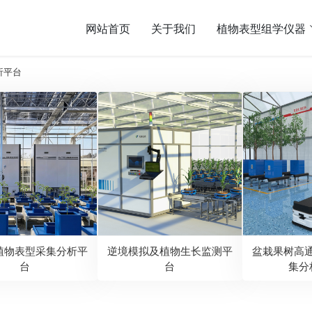
网站首页
关于我们
植物表型组学仪器
析平台
高通量植物表型采集分析平台
机农业监测及表型解析系统
车式高通量表型采集分析平台
式高通量表型采集分析平台
型高通量表型采集分析平台
式表型采集分析系统
式高通量表型采集分析平台
植物表型采集分析平
逆境模拟及植物生长监测平
盆栽果树高
台
台
集分
固定式植物表型监测系统