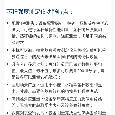
茎秆强度测定仪功能特点：
配置
4种测头
：
设备配置探针、拉钩、压板等多种形式
测头，可进行茎秆弯折性能测量、茎秆抗压强度测
量、茎秆组织结构（穿刺）强度测量，满足不同的实
验需求；
主机可拆卸：
植物茎秆强度测定仪主机拆卸后可以单
独通过附带的测头来测量田间作物的抗倒伏数值；
具有分组显示功能：
可分组显示已保存数据的平均
值、最大值、最小值，最多可以测量200组数据，每
组最多可以测量96条数据；
应用场景广泛：
适用于小麦、水稻等茎秆较细和玉
米、甘蔗、高粱等茎秆较粗的植物茎秆强度测试；
高精准
角度
测量：
设备采用高精度压力及倾角传感
器，无损实时获取受力大小及设备倾斜角度；
数据列表查询功能：
设备测量完成自动保存当前测量