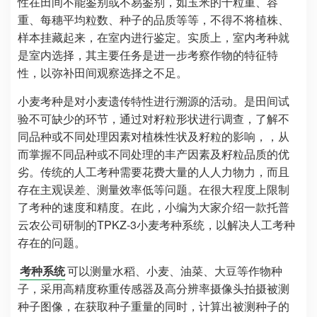
性在田间不能鉴别或不易鉴别，如玉米的千粒重、容
重、每穗平均粒数、种子的品质等等，不得不将植株、
样本挂藏起来，在室内进行鉴定。实质上，室内考种就
是室内选择，其主要任务是进一步考察作物的特征特
性，以弥补田间观察选择之不足。
小麦考种是对小麦遗传特性进行溯源的活动。是田间试
验不可缺少的环节，通过对籽粒形状进行调查，了解不
同品种或不同处理因素对植株性状及籽粒的影响，，从
而掌握不同品种或不同处理的丰产因素及籽粒品质的优
劣。传统的人工考种需要花费大量的人人力物力，而且
存在主观误差、测量效率低等问题。在很大程度上限制
了考种的速度和精度。在此，小编为大家介绍一款托普
云农公司研制的TPKZ-3小麦考种系统，以解决人工考种
存在的问题。
考种系统
可以测量水稻、小麦、油菜、大豆等作物种
子，采用高精度称重传感器及高分辨率摄像头拍摄被测
种子图像，在获取种子重量的同时，计算出被测种子的