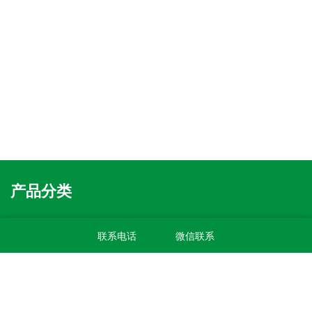
产品分类
温室高通量植物表型系列产品
联系电话
微信联系
盆载植物表型采集分析系统
无人机农业监测及表型解析系统
无人车式高通量表型采集分析平台
龙门式高通量表型采集分析平台
多功能植物表型采集分析系统
滑轨型高通量表型采集分析平台