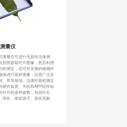
积测量仪
积测量仪可进行无损伤活体测
机拍照获取叶片图像，然后利用
积的测定，也可对采摘的植物叶
物体进行面积测量，仪器广泛应
牧、草等领域。活体叶面积测定
持硬件装置、手机和APP软件组
析叶片的多种参数，包括叶长、
、周长、形状因子、形状系数