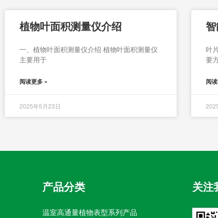
植物叶面积测量仪介绍
智
一、植物叶面积测量仪介绍 植物叶面积测量仪
叶
主要用于
要
阅读更多 »
阅读
2025年5月23日
20
产品分类
关注
温室高通量植物表型系列产品