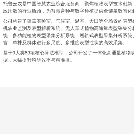
托普云农是中国智慧农业综合服务商，聚焦植物表型技术创新，
应用散的行业瓶颈，为智慧育种与数字种植提供全链条数智化
公司构建了覆盖实验室、气候室、温室、大田等全场景的表型
机农业监测及表型解析系统、无人车式植物高通量表型采集分
统、多功能植物表型采集分析系统、巡轨式表型采集分析系统
官、单株及群体进行多尺度、多维度表型性状的高效采集。
基于9大类53项核心算法模型，公司开发了一体化高通量植
据，大幅提升科研效率与精准度。