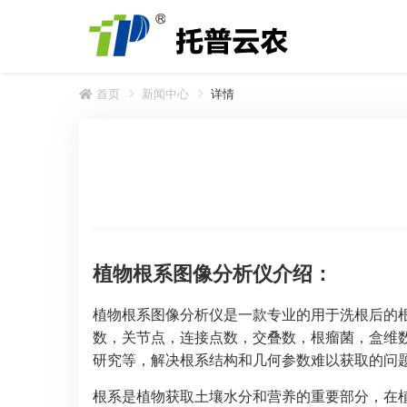
首页
新闻中心
详情
植物逆境模拟与生长监测系统
温室
高通量植物环境调控成像平台
无人
环控型植物生长表型分析系统
无人
环控型植物活体影像分析仪
龙门
盆载植物表型采集分析系统
滑轨
植物根系图像分析仪介绍：
多功能植物表型采集分析系统
巡轨
植物根系图像分析仪是一款专业的用于洗根后的
种子高通量智能萌发鉴定系统
便携
数，关节点，连接点数，交叠数，根瘤菌，盒维
植物表型分析软件
田间
研究等，解决根系结构和几何参数难以获取的问
原位根系表型采集分析系统
根系是植物获取土壤水分和营养的重要部分，在