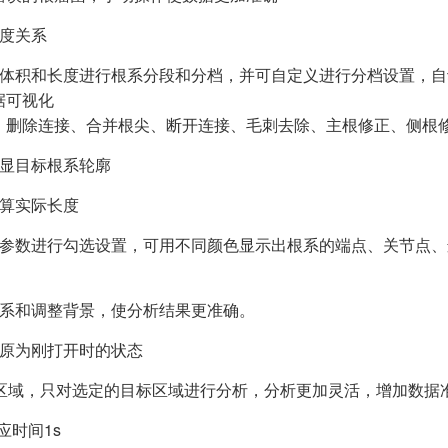
度关系
、体积和长度进行根系分段和分档，并可自定义进行分档设置，
据可视化
、删除连接、合并根尖、断开连接、毛刺去除、主根修正、侧根
凸显目标根系轮廓
换算实际长度
参数进行勾选设置，可用不同颜色显示出根系的端点、关节点、连
根系和调整背景，使分析结果更准确。
还原为刚打开时的状态
标区域，只对选定的目标区域进行分析，分析更加灵活，增加数据
应时间1s