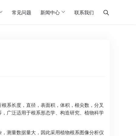
常见问题
新闻中心
联系我们
根系分析系统
叶面积测量仪
叶绿素测定仪
光合作用测定仪
作物表型检测系统
小麦/水稻亩穗数测量系统
析根系长度，直径，表面积，体积，根尖数，分叉
麦穗/稻穗形态测量仪
等，广泛适用于根系形态学、构造研究、植物科学
玉米株型分析系统
作物表型数据采集仪
杂，测量数据量大，因此采用植物根系图像分析仪