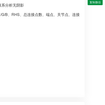
复制微信
根系分析无阴影
G/B、RHS、总连接点数、端点、关节点、连接