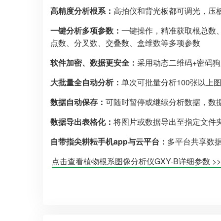
高精度分析根系：
高拍仪和背光板都可调光，压
一键分析多项参数：
一键操作，精准获取根总数、
点数、分叉数、交叠数、盒维数等多项参数
软件加密、数据更安全：
采用动态二维码+密码
大批量全自动分析：
单次可批量分析100张以上
数据自动保存：
可随时暂停或继续分析数据，数
数据导出表格化：
将图片或数据导出至指定文件夹
自带指尖耕耘手机app与云平台：
多平台共享数
点击查看植物根系图像分析仪GXY-B详细参数 >>