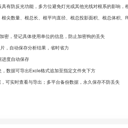
板具有防反光功能，多方位避免灯光或其他光线对根系的影响，
根尖数量、根总长、根平均直径、根总投影面积、根总体积、R/
狗加密，登记具体使用单位的信息，防止加密狗的丢失
图片，自动保存分析结果，省时省力
据进度自动保存
，数据可导出Excle格式追加至指定文件夹下方
据，可实时查看与导出；多平台备份数据，永久保存不防丢失