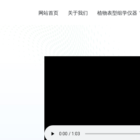
网站首页
关于我们
植物表型组学仪器
高通量植物表型采集分析平台
机农业监测及表型解析系统
车式高通量表型采集分析平台
式高通量表型采集分析平台
型高通量表型采集分析平台
式表型采集分析系统
式高通量表型采集分析平台
固定式植物表型监测系统