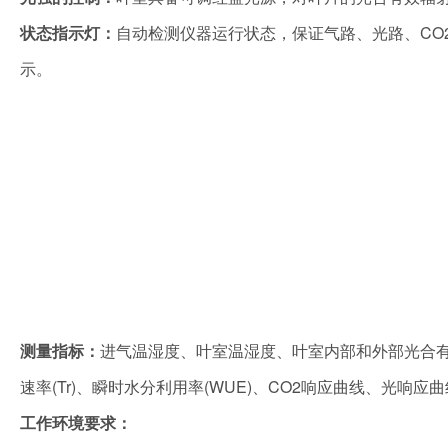
状态指示灯：
自动检测仪器运行状态，保证气路、光路、CO
示。
测量指标：
进气温湿度、叶室温湿度、叶室内部和外部光合有效辐射
速率(Tr)、瞬时水分利用率(WUE)、CO2响应曲线、光响
工作环境要求：