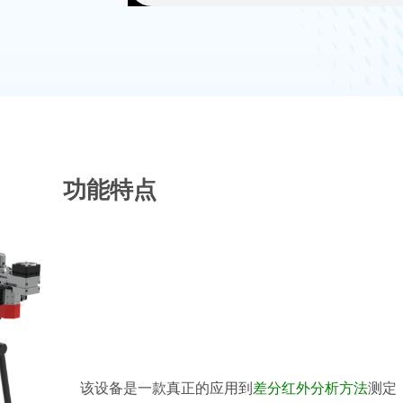
功能特点
该设备是一款真正的应用到
差分红外分析方法
测定