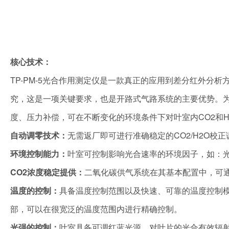
核心技术：
TP-PM-5光合作用测定仪是一款真正的应用到差分红外分
究，这是一项关键要求，也是开路式气路系统的主要优势。为
度、压力补偿，可在不断变化的环境条件下对叶室内CO2和H
自动调零技术：
无需返厂即可进行准确稳定的CO2/H2O校正
环境控制能力：
叶室可控制影响光合速率的环境因子，如：
CO2浓度稳定提供：
二氧化碳供气系统在其基本配置中，可
温度的控制：
具备温度控制范围以及快速、可靠的温度控制
部，可以在很宽泛的温度范围内进行精确控制。
光强的控制：
叶室具备可调红蓝光源，对叶片的光合有效辐