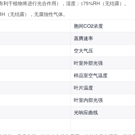
围有利于植物将进行光合作用），湿度：≤75%RH（无结露）。
5%RH（无结露），无腐蚀性气体。
胞间CO2浓度
蒸腾速率
空大气压
叶室外部光强
样品室空气温度
叶片温度
叶室内部光强
光响应曲线