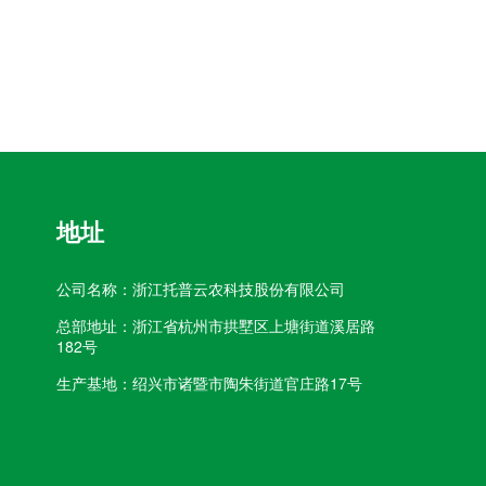
地址
公司名称：浙江托普云农科技股份有限公司
总部地址：浙江省杭州市拱墅区上塘街道溪居路
182号
生产基地：绍兴市诸暨市陶朱街道官庄路17号