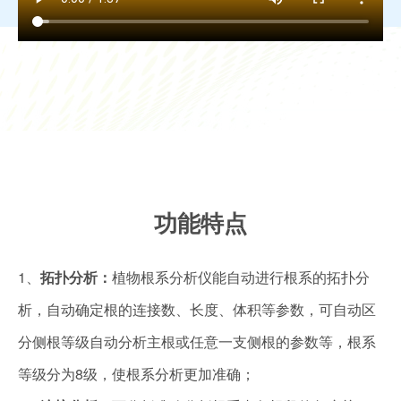
功能特点
1、
拓扑分析：
植物根系分析仪能自动进行根系的拓扑分
析，自动确定根的连接数、长度、体积等参数，可自动区
分侧根等级自动分析主根或任意一支侧根的参数等，根系
等级分为8级，使根系分析更加准确；