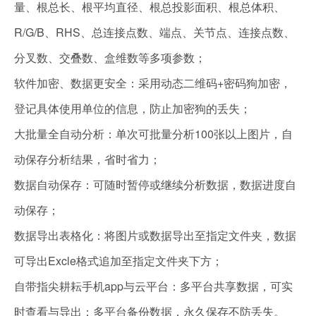
量、根总长、根平均直径、根总投影面积、根总体积、
R/G/B、RHS、总连接点数、端点、关节点、连接点数、
分叉数、交叠数、盒维数等多项参数；
软件加密、数据更安全：
采用动态二维码+密码狗加密，
登记具体使用单位的信息，防止加密狗的丢失；
大批量全自动分析：
单次可批量分析100张以上图片，自
动保存分析结果，省时省力；
数据自动保存：
可随时暂停或继续分析数据，数据进度自
动保存；
数据导出表格化：
将图片或数据导出至指定文件夹，数据
可导出Excle格式追加至指定文件夹下方；
自带指尖耕耘手机app与云平台：
多平台共享数据，可实
时查看与导出；多平台备份数据，永久保存不防丢失。