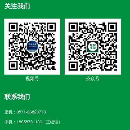
关注我们
视频号
公众号
联系我们
座机：0571-86823770
手机：18058731106（王经理）