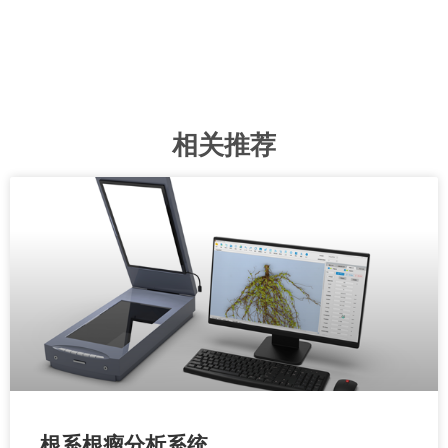
相关推荐
根系根瘤分析系统