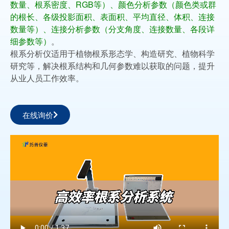
数量、根系密度、RGB等）、颜色分析参数（颜色类或群
的根长、各级投影面积、表面积、平均直径、体积、连接
数量等）、连接分析参数（分支角度、连接数量、各段详
细参数等）
。
根系分析仪适用于植物根系形态学、构造研究、植物科学
研究等，解决根系结构和几何参数难以获取的问题，提升
从业人员工作效率。
在线询价