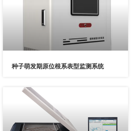
种子萌发期原位根系表型监测系统