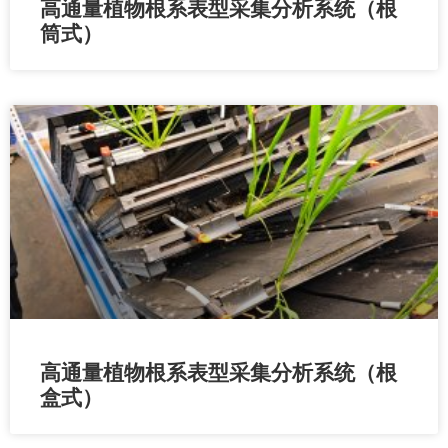
高通量植物根系表型采集分析系统（根
筒式）
高通量植物根系表型采集分析系统（根
盒式）