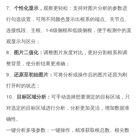
7、
个性化显示，
观察更轻松：支持对图片分析的参数进
行勾选设置，可用不同颜色显示出根系的端点、关节点、
连接线段、主根、1-6级侧根和低级侧根，便于检测中的直
观显示与区分；
8、
图片二值化：
调整图片灰度对比，更好分割根系和调
整背景，使分析结果更准确；
9、
还原至初始图片：
可将分析或操作后的图片还原为刚
打开时的状态；
10、
目标区域分析：
可手动选择想要测定的目标区域，只
对选定的目标区域进行分析，分析更加灵活，增加数据准
确性。
一键分析多项参数：
一键操作，精准获取根总数、根尖数